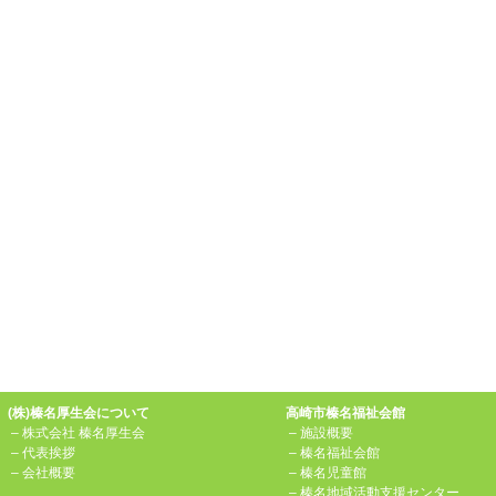
(株)榛名厚生会について
高崎市榛名福祉会館
–
株式会社 榛名厚生会
–
施設概要
–
代表挨拶
–
榛名福祉会館
–
会社概要
–
榛名児童館
–
榛名地域活動支援センター