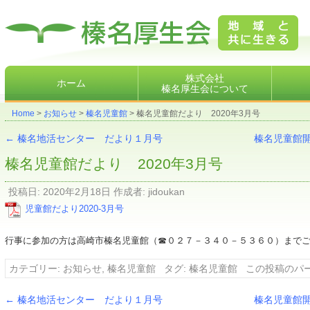
株式会社榛名厚生会地域と共に生きる
株式会社
ホーム
榛名厚生会について
Home
>
お知らせ
>
榛名児童館
> 榛名児童館だより 2020年3月号
←
榛名地活センター だより１月号
榛名児童館
榛名児童館だより 2020年3月号
投稿日:
2020年2月18日
作成者:
jidoukan
児童館だより2020-3月号
行事に参加の方は高崎市榛名児童館（☎０２７－３４０－５３６０）まで
カテゴリー:
お知らせ
,
榛名児童館
タグ:
榛名児童館
この投稿のパ
←
榛名地活センター だより１月号
榛名児童館