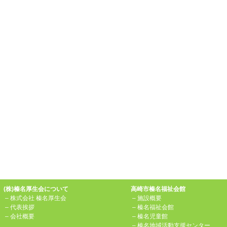
(株)榛名厚生会について
高崎市榛名福祉会館
–
株式会社 榛名厚生会
–
施設概要
–
代表挨拶
–
榛名福祉会館
–
会社概要
–
榛名児童館
–
榛名地域活動支援センター